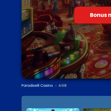
Bonus 
›
Paradise8 Casino
AGB