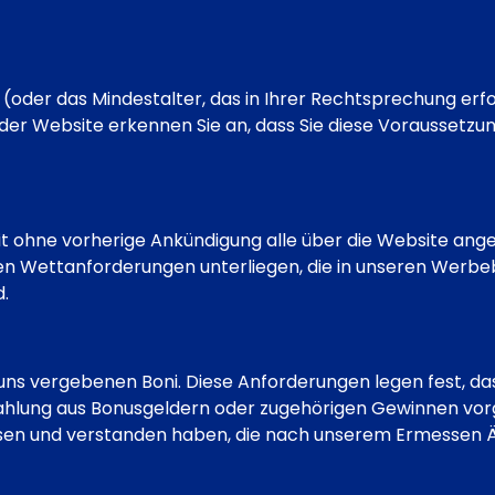
 (oder das Mindestalter, das in Ihrer Rechtsprechung erfo
der Website erkennen Sie an, dass Sie diese Voraussetzung
eit ohne vorherige Ankündigung alle über die Website an
 Wettanforderungen unterliegen, die in unseren Werbeb
d.
 uns vergebenen Boni. Diese Anforderungen legen fest, d
szahlung aus Bonusgeldern oder zugehörigen Gewinnen v
esen und verstanden haben, die nach unserem Ermessen 