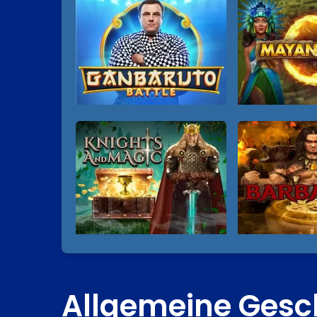
Allgemeine Ges