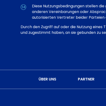
Diese Nutzungsbedingungen stellen die 
anderen Vereinbarungen oder Absprache
autorisierten Vertreter beider Parteie
Durch den Zugriff auf oder die Nutzung eines 
und zugestimmt haben, an sie gebunden zu sei
ÜBER UNS
PARTNER