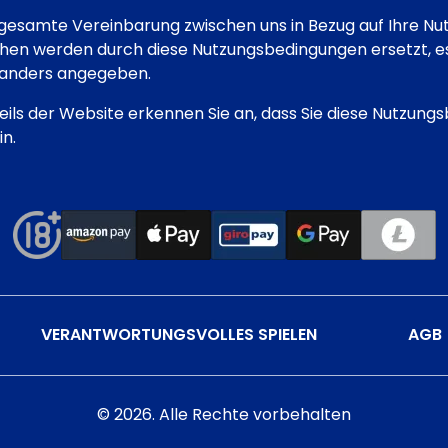
gesamte Vereinbarung zwischen uns in Bezug auf Ihre Nutz
n werden durch diese Nutzungsbedingungen ersetzt, es s
n anders angegeben.
Teils der Website erkennen Sie an, dass Sie diese Nutzun
n.
VERANTWORTUNGSVOLLES SPIELEN
AGB
©
2026
. Alle Rechte vorbehalten