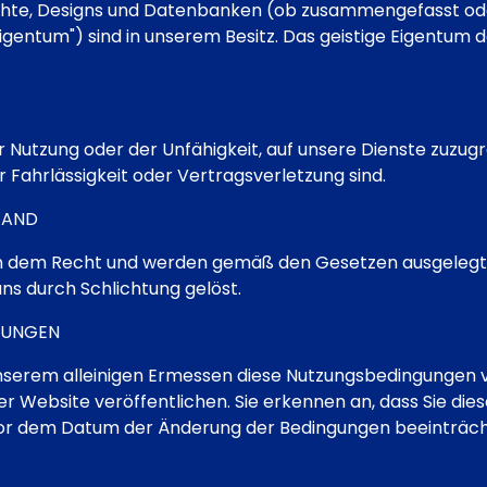
chte, Designs und Datenbanken (ob zusammengefasst ode
Eigentum") sind in unserem Besitz. Das geistige Eigentu
er Nutzung oder der Unfähigkeit, auf unsere Dienste zuzu
 Fahrlässigkeit oder Vertragsverletzung sind.
TAND
 dem Recht und werden gemäß den Gesetzen ausgelegt. J
ans durch Schlichtung gelöst.
GUNGEN
nserem alleinigen Ermessen diese Nutzungsbedingungen von
r Website veröffentlichen. Sie erkennen an, dass Sie d
 vor dem Datum der Änderung der Bedingungen beeinträcht