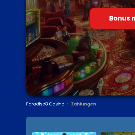
Bonus 
›
Paradise8 Casino
Zahlungen