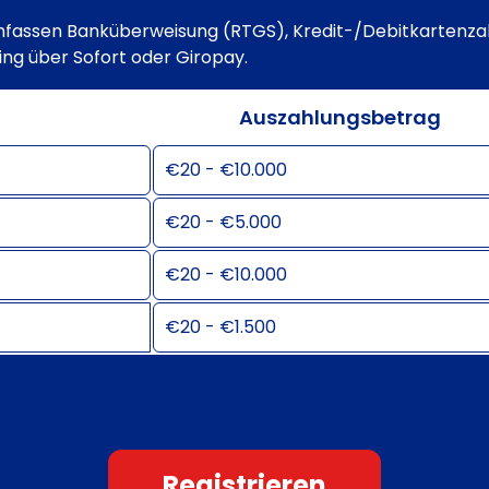
mfassen Banküberweisung (RTGS), Kredit-/Debitkartenza
ing über Sofort oder Giropay.
Auszahlungsbetrag
€20 - €10.000
€20 - €5.000
€20 - €10.000
€20 - €1.500
Registrieren