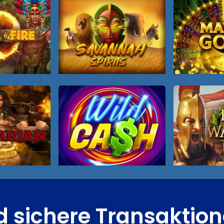
 sichere Transaktion