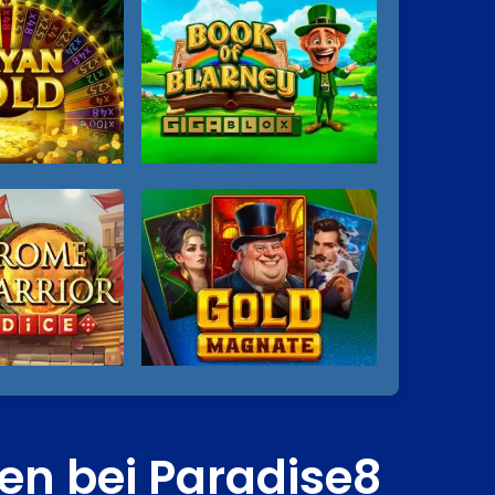
en bei Paradise8