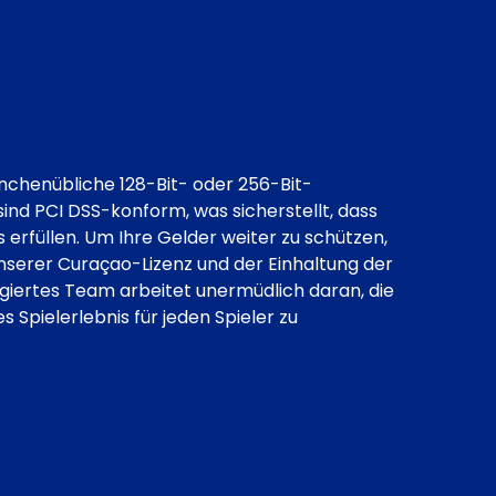
nchenübliche 128-Bit- oder 256-Bit-
ind PCI DSS-konform, was sicherstellt, dass
erfüllen. Um Ihre Gelder weiter zu schützen,
nserer Curaçao-Lizenz und der Einhaltung der
gagiertes Team arbeitet unermüdlich daran, die
 Spielerlebnis für jeden Spieler zu