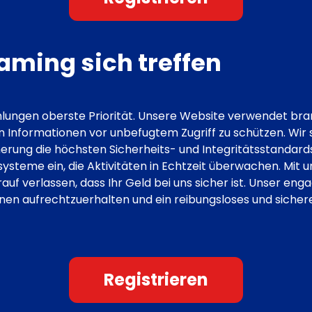
aming sich treffen
ahlungen oberste Priorität. Unsere Website verwendet bra
 Informationen vor unbefugtem Zugriff zu schützen. Wir s
rung die höchsten Sicherheits- und Integritätsstandards 
teme ein, die Aktivitäten in Echtzeit überwachen. Mit u
rauf verlassen, dass Ihr Geld bei uns sicher ist. Unser en
onen aufrechtzuerhalten und ein reibungsloses und sicheres
Registrieren