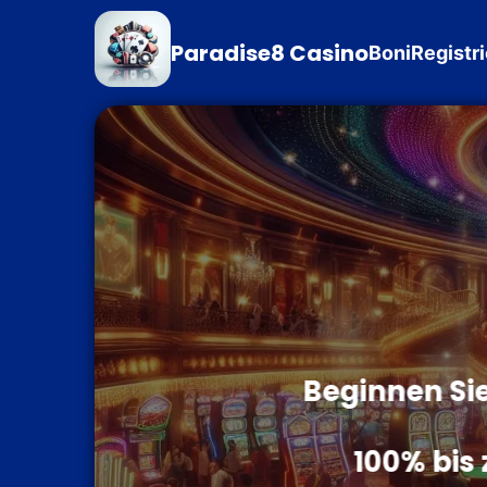
Paradise8 Casino
Boni
Registr
Beginnen Sie
100% bis