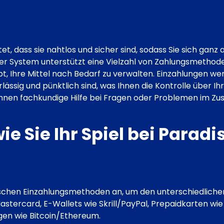
t, dass sie nahtlos und sicher sind, sodass Sie sich ganz 
 System unterstützt eine Vielzahl von Zahlungsmethode
bt, Ihre Mittel nach Bedarf zu verwalten. Einzahlungen we
ssig und pünktlich sind, was Ihnen die Kontrolle über Ihr
 Ihnen fachkundige Hilfe bei Fragen oder Problemen im 
ie Sie Ihr Spiel bei Parad
ischen Einzahlungsmethoden an, um den unterschiedlichen
stercard, E-Wallets wie Skrill/PayPal, Prepaidkarten wie
en wie Bitcoin/Ethereum.