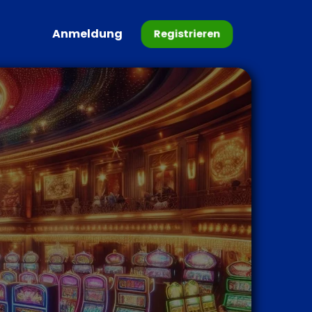
Anmeldung
Registrieren