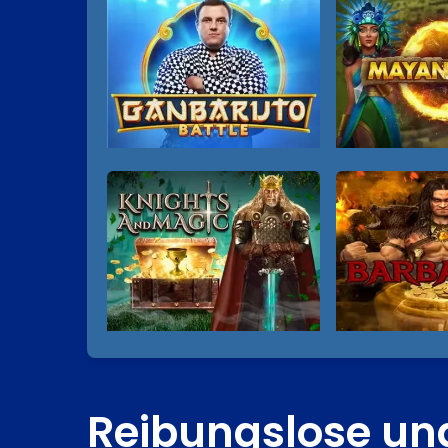
Reibungslose und