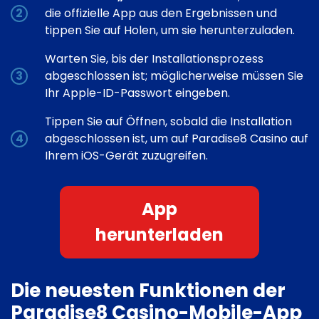
die offizielle App aus den Ergebnissen und
tippen Sie auf Holen, um sie herunterzuladen.
Warten Sie, bis der Installationsprozess
abgeschlossen ist; möglicherweise müssen Sie
Ihr Apple-ID-Passwort eingeben.
Tippen Sie auf Öffnen, sobald die Installation
abgeschlossen ist, um auf Paradise8 Casino auf
Ihrem iOS-Gerät zuzugreifen.
App
herunterladen
Die neuesten Funktionen der
Paradise8 Casino-Mobile-App