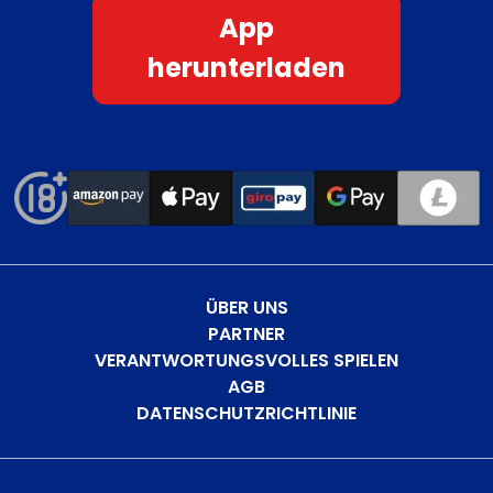
App
herunterladen
ÜBER UNS
PARTNER
VERANTWORTUNGSVOLLES SPIELEN
AGB
DATENSCHUTZRICHTLINIE