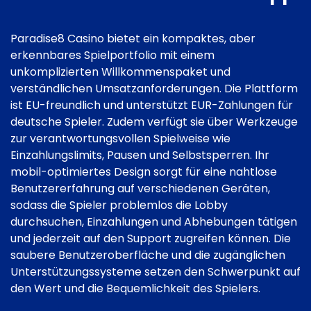
Paradise8 Casino bietet ein kompaktes, aber
erkennbares Spielportfolio mit einem
unkomplizierten Willkommenspaket und
verständlichen Umsatzanforderungen. Die Plattform
ist EU-freundlich und unterstützt EUR-Zahlungen für
deutsche Spieler. Zudem verfügt sie über Werkzeuge
zur verantwortungsvollen Spielweise wie
Einzahlungslimits, Pausen und Selbstsperren. Ihr
mobil-optimiertes Design sorgt für eine nahtlose
Benutzererfahrung auf verschiedenen Geräten,
sodass die Spieler problemlos die Lobby
durchsuchen, Einzahlungen und Abhebungen tätigen
und jederzeit auf den Support zugreifen können. Die
saubere Benutzeroberfläche und die zugänglichen
Unterstützungssysteme setzen den Schwerpunkt auf
den Wert und die Bequemlichkeit des Spielers.