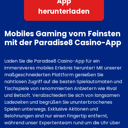
App
herunterladen
Mobiles Gaming vom Feinsten
mit der Paradise8 Casino-App
Laden Sie die Paradise8 Casino-App für ein
immersiveres mobiles Erlebnis herunter! Mit unserer
maßgeschneiderten Plattform genießen Sie
nahtlosen Zugriff auf die besten Spielautomaten und
Tischspiele von renommierten Anbietern wie Rival
und Betsoft. Verabschieden Sie sich von langsamen
Ladezeiten und begrüßen Sie ununterbrochenes
Spielen unterwegs. Exklusive Aktionen und
Belohnungen sind nur einen Fingertip entfernt,
während unser Expertenteam rund um die Uhr über