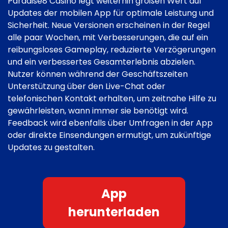
Paradise8 Casino legt weiterhin großen Wert auf
Updates der mobilen App für optimale Leistung und
Sicherheit. Neue Versionen erscheinen in der Regel
alle paar Wochen, mit Verbesserungen, die auf ein
reibungsloses Gameplay, reduzierte Verzögerungen
und ein verbessertes Gesamterlebnis abzielen.
Nutzer können während der Geschäftszeiten
Unterstützung über den Live-Chat oder
telefonischen Kontakt erhalten, um zeitnahe Hilfe zu
gewährleisten, wann immer sie benötigt wird.
Feedback wird ebenfalls über Umfragen in der App
oder direkte Einsendungen ermutigt, um zukünftige
Updates zu gestalten.
App
herunterladen