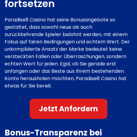
fortsetzen
Paradise8 Casino hat seine Bonusangebote so
gestaltet, dass sowohl neue als auch
zurückkehrende Spieler belohnt werden, mit einem
Fokus auf fairen Bedingungen und echtem Wert. Der
unkomplizierte Ansatz der Marke bedeutet keine
versteckten Fallen oder Überraschungen, sondern
echten Wert für jeden. Egal, ob Sie gerade erst
anfangen oder das Beste aus Ihrem bestehenden
Konto herausholen möchten, Paradise8 Casino hat
etwas für Sie bereit.
Jetzt Anfordern
Bonus-Transparenz bei