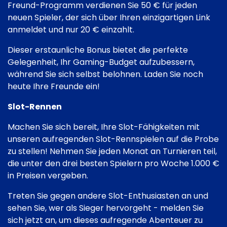
Freund-Programm verdienen Sie 50 € für jeden
neuen Spieler, der sich über Ihren einzigartigen Link
anmeldet und nur 20 € einzahlt.
Dieser erstaunliche Bonus bietet die perfekte
Gelegenheit, Ihr Gaming-Budget aufzubessern,
während Sie sich selbst belohnen. Laden Sie noch
heute Ihre Freunde ein!
Slot-Rennen
Machen Sie sich bereit, Ihre Slot-Fähigkeiten mit
unseren aufregenden Slot-Rennspielen auf die Probe
zu stellen! Nehmen Sie jeden Monat an Turnieren teil,
die unter den drei besten Spielern pro Woche 1.000 €
in Preisen vergeben.
Treten Sie gegen andere Slot-Enthusiasten an und
sehen Sie, wer als Sieger hervorgeht - melden Sie
sich jetzt an, um dieses aufregende Abenteuer zu