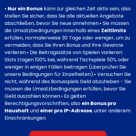
•
Nur ein Bonus
kann zur gleichen Zeit aktiv sein, also
stellen Sie sicher, dass Sie alle aktuellen Angebote
abschließen, bevor Sie neue annehmen.• Sie müssen
die Umsatzbedingungen innerhalb eines
Zeitlimits
erfüllen, normalerweise 30 Tage oder weniger, um zu
vermeiden, dass Sie Ihren Bonus und Ihre Gewinne
verlieren.• Die Beitragssätze von Spielen variieren:
Slots tragen 100% bei, während Tischspiele 50% oder
weniger in einigen Fällen beitragen (überprüfen Sie
unsere Bedingungen für Einzelheiten).• Versuchen Sie
nicht, während des Bonusspiels Geld abzuheben - Sie
müssen die Umsatzbedingungen erfüllen, bevor Sie
Geld auszahlen können.• Es gelten
Berechtigungsvorschriften, also
ein Bonus pro
Haushalt
und
einer pro IP-Adresse
, unter anderem
Einschränkungen.