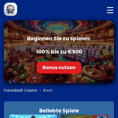
☰
Beginnen Sie zu spielen:
100% bis zu €500
Bonus nutzen
›
Paradise8 Casino
Boni
Beliebte Spiele