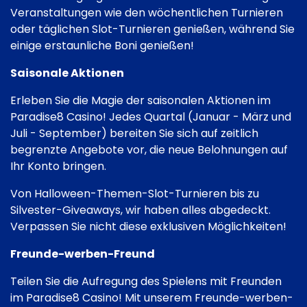
Veranstaltungen wie den wöchentlichen Turnieren
oder täglichen Slot-Turnieren genießen, während Sie
einige erstaunliche Boni genießen!
Saisonale Aktionen
Erleben Sie die Magie der saisonalen Aktionen im
Paradise8 Casino! Jedes Quartal (Januar - März und
Juli - September) bereiten Sie sich auf zeitlich
begrenzte Angebote vor, die neue Belohnungen auf
Ihr Konto bringen.
Von Halloween-Themen-Slot-Turnieren bis zu
Silvester-Giveaways, wir haben alles abgedeckt.
Verpassen Sie nicht diese exklusiven Möglichkeiten!
Freunde-werben-Freund
Teilen Sie die Aufregung des Spielens mit Freunden
im Paradise8 Casino! Mit unserem Freunde-werben-