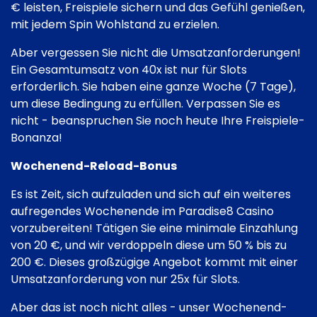
€ leisten, Freispiele sichern und das Gefühl genießen,
mit jedem Spin Wohlstand zu erzielen.
Aber vergessen Sie nicht die Umsatzanforderungen!
Ein Gesamtumsatz von 40x ist nur für Slots
erforderlich. Sie haben eine ganze Woche (7 Tage),
um diese Bedingung zu erfüllen. Verpassen Sie es
nicht - beanspruchen Sie noch heute Ihre Freispiele-
Bonanza!
Wochenend-Reload-Bonus
Es ist Zeit, sich aufzuladen und sich auf ein weiteres
aufregendes Wochenende im Paradise8 Casino
vorzubereiten! Tätigen Sie eine minimale Einzahlung
von 20 €, und wir verdoppeln diese um 50 % bis zu
200 €. Dieses großzügige Angebot kommt mit einer
Umsatzanforderung von nur 25x für Slots.
Aber das ist noch nicht alles - unser Wochenend-