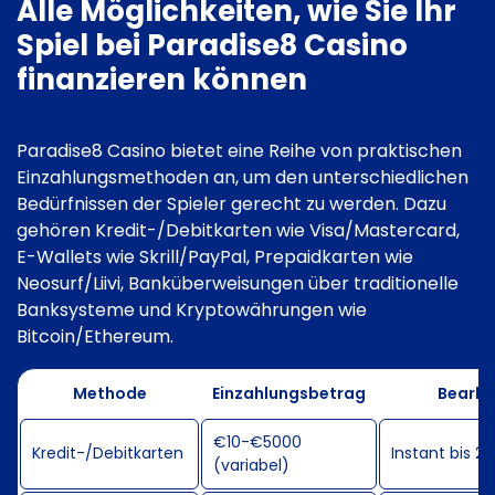
Alle Möglichkeiten, wie Sie Ihr
Spiel bei Paradise8 Casino
finanzieren können
Paradise8 Casino bietet eine Reihe von praktischen
Einzahlungsmethoden an, um den unterschiedlichen
Bedürfnissen der Spieler gerecht zu werden. Dazu
gehören Kredit-/Debitkarten wie Visa/Mastercard,
E-Wallets wie Skrill/PayPal, Prepaidkarten wie
Neosurf/Liivi, Banküberweisungen über traditionelle
Banksysteme und Kryptowährungen wie
Bitcoin/Ethereum.
Methode
Einzahlungsbetrag
Bearbe
€10-€5000
Kredit-/Debitkarten
Instant bis 2
(variabel)