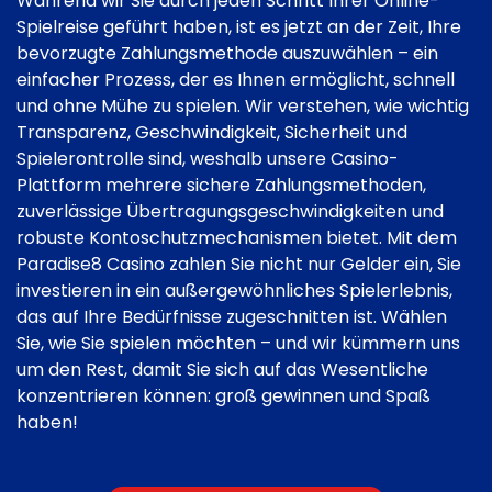
Während wir Sie durch jeden Schritt Ihrer Online-
Spielreise geführt haben, ist es jetzt an der Zeit, Ihre
bevorzugte Zahlungsmethode auszuwählen – ein
einfacher Prozess, der es Ihnen ermöglicht, schnell
und ohne Mühe zu spielen. Wir verstehen, wie wichtig
Transparenz, Geschwindigkeit, Sicherheit und
Spielerontrolle sind, weshalb unsere Casino-
Plattform mehrere sichere Zahlungsmethoden,
zuverlässige Übertragungsgeschwindigkeiten und
robuste Kontoschutzmechanismen bietet. Mit dem
Paradise8 Casino zahlen Sie nicht nur Gelder ein, Sie
investieren in ein außergewöhnliches Spielerlebnis,
das auf Ihre Bedürfnisse zugeschnitten ist. Wählen
Sie, wie Sie spielen möchten – und wir kümmern uns
um den Rest, damit Sie sich auf das Wesentliche
konzentrieren können: groß gewinnen und Spaß
haben!