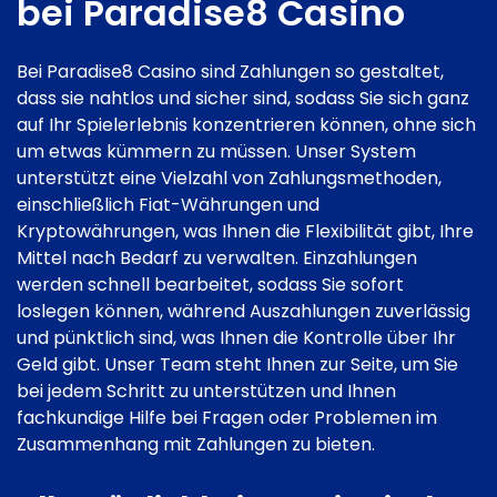
bei Paradise8 Casino
Bei Paradise8 Casino sind Zahlungen so gestaltet,
dass sie nahtlos und sicher sind, sodass Sie sich ganz
auf Ihr Spielerlebnis konzentrieren können, ohne sich
um etwas kümmern zu müssen. Unser System
unterstützt eine Vielzahl von Zahlungsmethoden,
einschließlich Fiat-Währungen und
Kryptowährungen, was Ihnen die Flexibilität gibt, Ihre
Mittel nach Bedarf zu verwalten. Einzahlungen
werden schnell bearbeitet, sodass Sie sofort
loslegen können, während Auszahlungen zuverlässig
und pünktlich sind, was Ihnen die Kontrolle über Ihr
Geld gibt. Unser Team steht Ihnen zur Seite, um Sie
bei jedem Schritt zu unterstützen und Ihnen
fachkundige Hilfe bei Fragen oder Problemen im
Zusammenhang mit Zahlungen zu bieten.